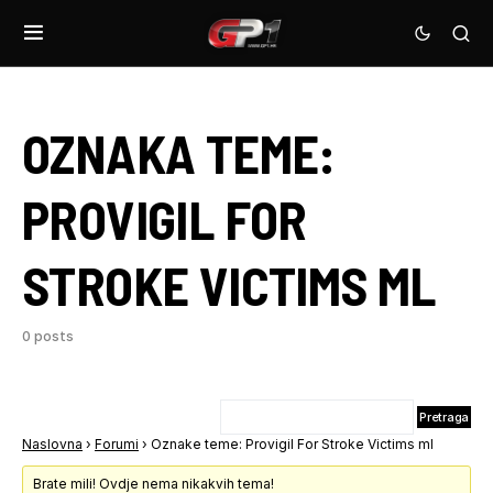
OZNAKA TEME:
PROVIGIL FOR
STROKE VICTIMS ML
0 posts
Naslovna
›
Forumi
›
Oznake teme: Provigil For Stroke Victims ml
Brate mili! Ovdje nema nikakvih tema!