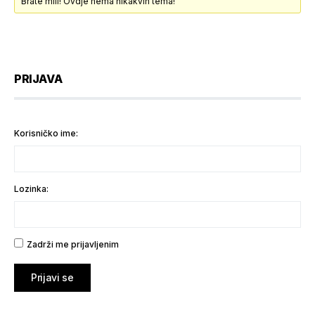
Brate mili! Ovdje nema nikakvih tema!
PRIJAVA
Korisničko ime:
Lozinka:
Zadrži me prijavljenim
Prijavi se