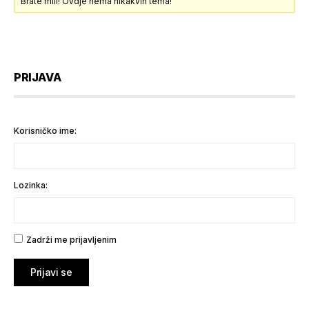
Brate mili! Ovdje nema nikakvih tema!
PRIJAVA
Korisničko ime:
Lozinka:
Zadrži me prijavljenim
Prijavi se