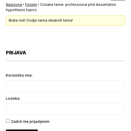
Naslovna
›
Forumi
›
Oznake teme: professional phd dissertation
hypothesis topics
Brate mili! Ovdje nema nikakvih tema!
PRIJAVA
Korisničko ime:
Lozinka:
Zadrži me prijavljenim