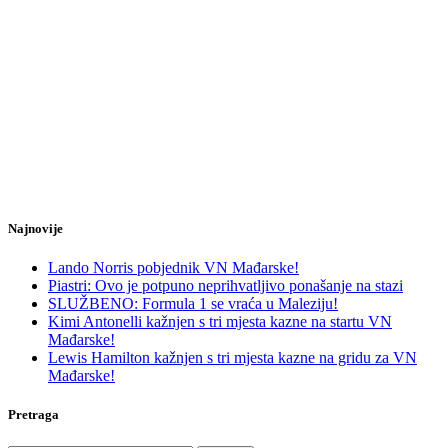
Najnovije
Lando Norris pobjednik VN Mađarske!
Piastri: Ovo je potpuno neprihvatljivo ponašanje na stazi
SLUŽBENO: Formula 1 se vraća u Maleziju!
Kimi Antonelli kažnjen s tri mjesta kazne na startu VN
Mađarske!
Lewis Hamilton kažnjen s tri mjesta kazne na gridu za VN
Mađarske!
Pretraga