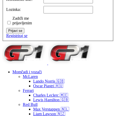
Lozinka:
Zadrži me
prijavljenim
Prijavi se
Registriraj se
Momčadi i vozači
McLaren
Lando Norris 🇬🇧
Oscar Piastri 🇦🇺
Ferrari
Charles Leclerc 🇲🇨
Lewis Hamilton 🇬🇧
Red Bull
Max Verstappen 🇳🇱
Liam Lawson 🇳🇿