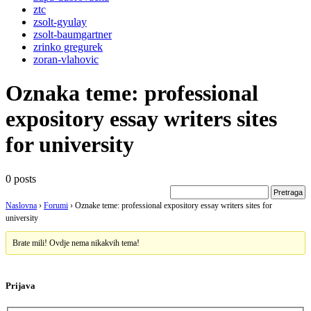
ztc
zsolt-gyulay
zsolt-baumgartner
zrinko gregurek
zoran-vlahovic
Oznaka teme:
professional
expository essay writers sites
for university
0 posts
Naslovna
›
Forumi
›
Oznake teme: professional expository essay writers sites for
university
Brate mili! Ovdje nema nikakvih tema!
Prijava