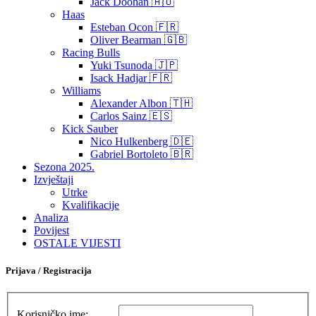
Jack Doohan 🇦🇺
Haas
Esteban Ocon 🇫🇷
Oliver Bearman 🇬🇧
Racing Bulls
Yuki Tsunoda 🇯🇵
Isack Hadjar 🇫🇷
Williams
Alexander Albon 🇹🇭
Carlos Sainz 🇪🇸
Kick Sauber
Nico Hulkenberg 🇩🇪
Gabriel Bortoleto 🇧🇷
Sezona 2025.
Izvještaji
Utrke
Kvalifikacije
Analiza
Povijest
OSTALE VIJESTI
Prijava / Registracija
Korisničko ime: