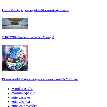
Piastri: Ovo je potpuno neprihvatljivo ponašanje na stazi
SLUŽBENO: Formula 1 se vraća u Maleziju!
Kimi Antonelli kažnjen s tri mjesta kazne na startu VN Mađarske!
zvonko-pavlic
zvonimir-pavlic
zute-zastave
zuta-zastava
župa-dubrovačka