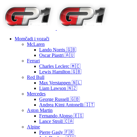
Momčadi i vozači
McLaren
Lando Norris 🇬🇧
Oscar Piastri 🇦🇺
Ferrari
Charles Leclerc 🇲🇨
Lewis Hamilton 🇬🇧
Red Bull
Max Verstappen 🇳🇱
Liam Lawson 🇳🇿
Mercedes
George Russell 🇬🇧
Andrea Kimi Antonelli 🇮🇹
Aston Martin
Fernando Alonso 🇪🇸
Lance Stroll 🇨🇦
Alpine
Pierre Gasly 🇫🇷