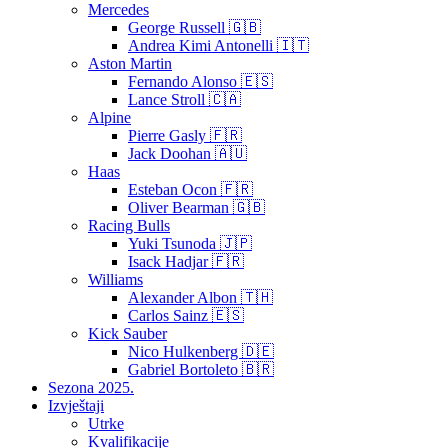
Mercedes
George Russell 🇬🇧
Andrea Kimi Antonelli 🇮🇹
Aston Martin
Fernando Alonso 🇪🇸
Lance Stroll 🇨🇦
Alpine
Pierre Gasly 🇫🇷
Jack Doohan 🇦🇺
Haas
Esteban Ocon 🇫🇷
Oliver Bearman 🇬🇧
Racing Bulls
Yuki Tsunoda 🇯🇵
Isack Hadjar 🇫🇷
Williams
Alexander Albon 🇹🇭
Carlos Sainz 🇪🇸
Kick Sauber
Nico Hulkenberg 🇩🇪
Gabriel Bortoleto 🇧🇷
Sezona 2025.
Izvještaji
Utrke
Kvalifikacije