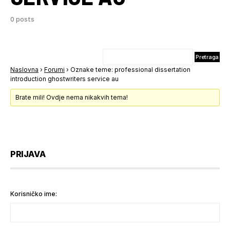
0 posts
Naslovna
›
Forumi
›
Oznake teme: professional dissertation
introduction ghostwriters service au
Brate mili! Ovdje nema nikakvih tema!
PRIJAVA
Korisničko ime: