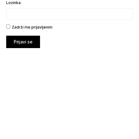
Lozinka:
Zadrži me prijavljenim
Prijavi se