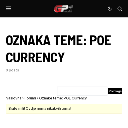
OZNAKA TEME:
POE
CURRENCY
0 posts
Naslovna
›
Forumi
›
Oznake teme: POE Currency
Brate mili! Ovdje nema nikakvih tema!