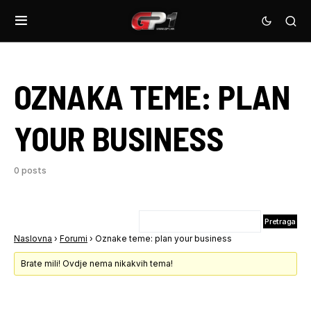
OZNAKA TEME:
PLAN
YOUR BUSINESS
0 posts
Naslovna
›
Forumi
›
Oznake teme: plan your business
Brate mili! Ovdje nema nikakvih tema!