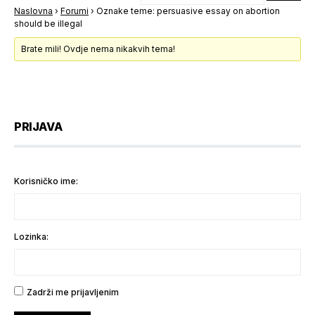
Naslovna
›
Forumi
›
Oznake teme: persuasive essay on abortion
should be illegal
Brate mili! Ovdje nema nikakvih tema!
PRIJAVA
Korisničko ime:
Lozinka:
Zadrži me prijavljenim