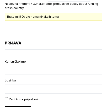
Naslovna
›
Forumi
›
Oznake teme: persuasive essay about running
cross country
Brate mili! Ovdje nema nikakvih tema!
PRIJAVA
Korisničko ime:
Lozinka:
Zadrži me prijavljenim