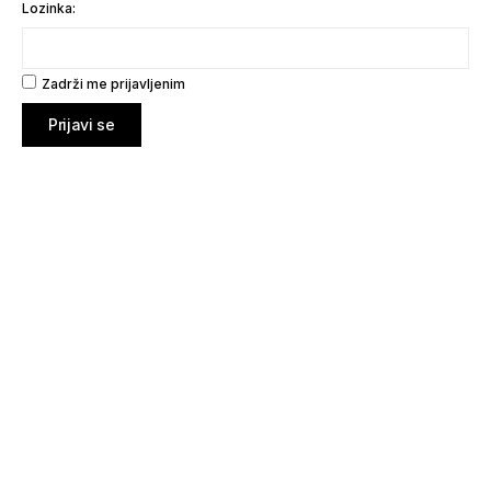
Lozinka:
Zadrži me prijavljenim
Prijavi se