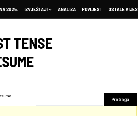
NA 2025.
IZVJEŠTAJI
ANALIZA
POVIJEST
OSTALE VIJES
ST TENSE
ESUME
resume