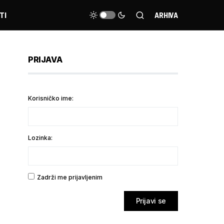
TI
ARHIVA
PRIJAVA
Korisničko ime:
Lozinka:
Zadrži me prijavljenim
Prijavi se