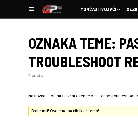
MOMČADI I VOZAČI
SEZO
OZNAKA TEME:
PA
TROUBLESHOOT R
0 posts
Naslovna
›
Forumi
›
Oznake teme: past tense troubleshoot 
Brate mili! Ovdje nema nikakvih tema!