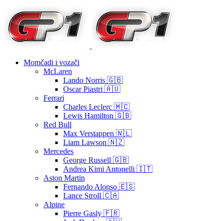
Momčadi i vozači
McLaren
Lando Norris 🇬🇧
Oscar Piastri 🇦🇺
Ferrari
Charles Leclerc 🇲🇨
Lewis Hamilton 🇬🇧
Red Bull
Max Verstappen 🇳🇱
Liam Lawson 🇳🇿
Mercedes
George Russell 🇬🇧
Andrea Kimi Antonelli 🇮🇹
Aston Martin
Fernando Alonso 🇪🇸
Lance Stroll 🇨🇦
Alpine
Pierre Gasly 🇫🇷