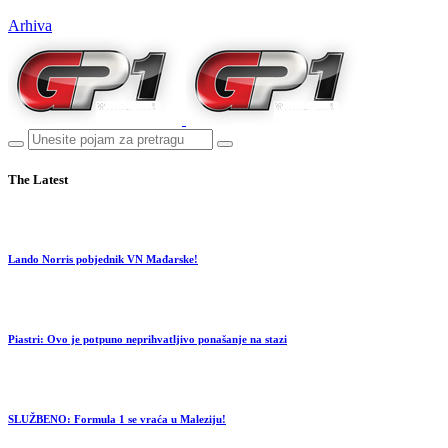
Arhiva
The Latest
Lando Norris pobjednik VN Mađarske!
Piastri: Ovo je potpuno neprihvatljivo ponašanje na stazi
SLUŽBENO: Formula 1 se vraća u Maleziju!