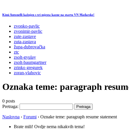
Kimi Antonelli kažnjen s tri mjesta kazne na startu VN Mađarske!
zvonko-pavlic
zvonimir-pavlic
zute-zastave
zuta-zastava
župa-dubrovačka
ztc
zsolt-gyulay
zsolt-baumgartner
zrinko gregurek
zoran-vlahovic
Oznaka teme:
paragraph resum
0 posts
Pretraga:
Naslovna
›
Forumi
›
Oznake teme: paragraph resume statement
Brate mili! Ovdje nema nikakvih tema!