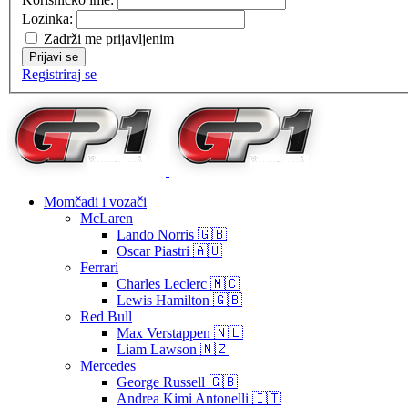
Lozinka:
Zadrži me prijavljenim
Prijavi se
Registriraj se
Momčadi i vozači
McLaren
Lando Norris 🇬🇧
Oscar Piastri 🇦🇺
Ferrari
Charles Leclerc 🇲🇨
Lewis Hamilton 🇬🇧
Red Bull
Max Verstappen 🇳🇱
Liam Lawson 🇳🇿
Mercedes
George Russell 🇬🇧
Andrea Kimi Antonelli 🇮🇹