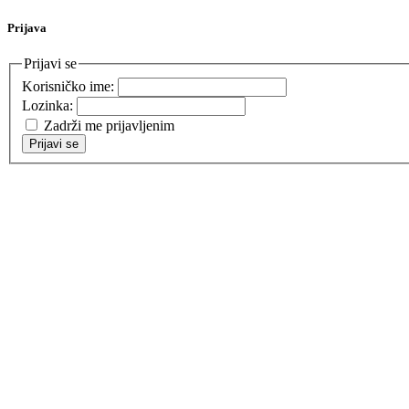
Prijava
Prijavi se
Korisničko ime:
Lozinka:
Zadrži me prijavljenim
Prijavi se