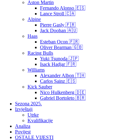
Aston Martin
Fernando Alonso 🇪🇸
Lance Stroll 🇨🇦
Alpine
Pierre Gasly 🇫🇷
Jack Doohan 🇦🇺
Haas
Esteban Ocon 🇫🇷
Oliver Bearman 🇬🇧
Racing Bulls
Yuki Tsunoda 🇯🇵
Isack Hadjar 🇫🇷
Williams
Alexander Albon 🇹🇭
Carlos Sainz 🇪🇸
Kick Sauber
Nico Hulkenberg 🇩🇪
Gabriel Bortoleto 🇧🇷
Sezona 2025.
Izvještaji
Utrke
Kvalifikacije
Analiza
Povijest
OSTALE VIJESTI