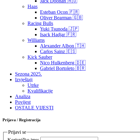
Jack Doohan 🇦🇺
Haas
Esteban Ocon 🇫🇷
Oliver Bearman 🇬🇧
Racing Bulls
Yuki Tsunoda 🇯🇵
Isack Hadjar 🇫🇷
Williams
Alexander Albon 🇹🇭
Carlos Sainz 🇪🇸
Kick Sauber
Nico Hulkenberg 🇩🇪
Gabriel Bortoleto 🇧🇷
Sezona 2025.
Izvještaji
Utrke
Kvalifikacije
Analiza
Povijest
OSTALE VIJESTI
Prijava / Registracija
Prijavi se
Korisničko ime: