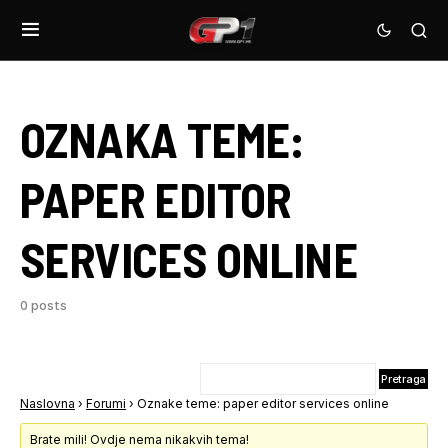
OZNAKA TEME:
PAPER EDITOR
SERVICES ONLINE
0 posts
Naslovna
›
Forumi
›
Oznake teme: paper editor services online
Brate mili! Ovdje nema nikakvih tema!