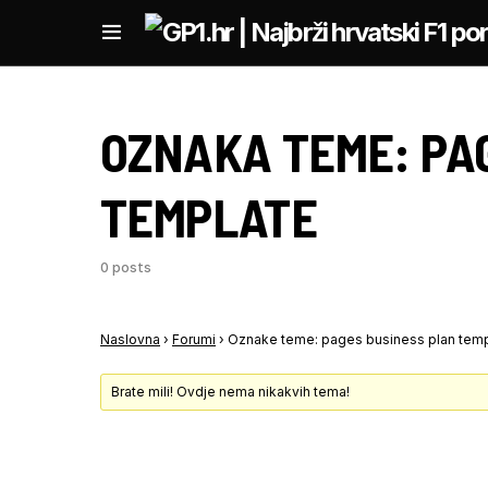
OZNAKA TEME:
PA
TEMPLATE
0 posts
Naslovna
›
Forumi
›
Oznake teme: pages business plan tem
Brate mili! Ovdje nema nikakvih tema!