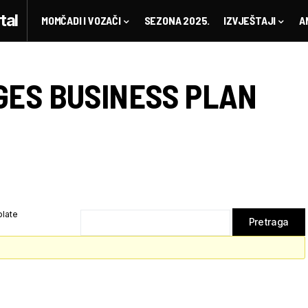
MOMČADI I VOZAČI
SEZONA 2025.
IZVJEŠTAJI
A
GES BUSINESS PLAN
plate