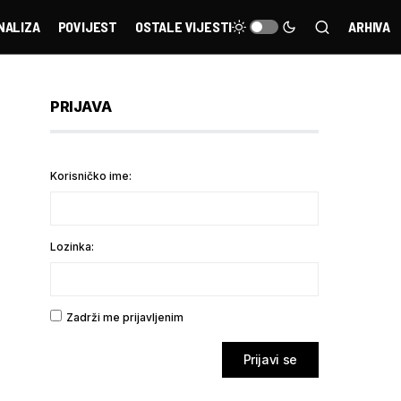
NALIZA
POVIJEST
OSTALE VIJESTI
ARHIVA
PRIJAVA
Korisničko ime:
Lozinka:
Zadrži me prijavljenim
Prijavi se