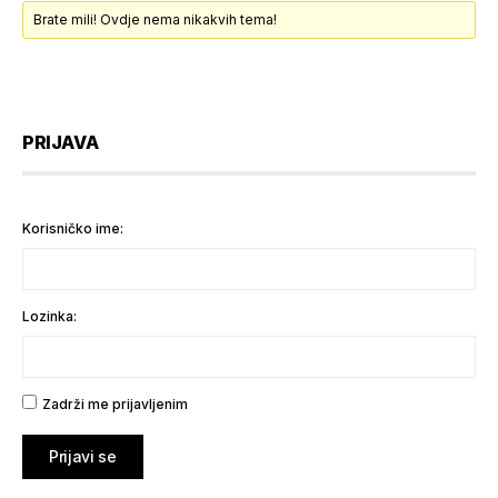
Brate mili! Ovdje nema nikakvih tema!
PRIJAVA
Korisničko ime:
Lozinka:
Zadrži me prijavljenim
Prijavi se