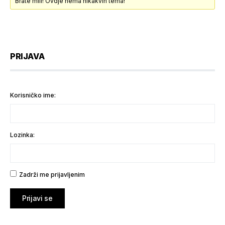
Brate mili! Ovdje nema nikakvih tema!
PRIJAVA
Korisničko ime:
Lozinka:
Zadrži me prijavljenim
Prijavi se