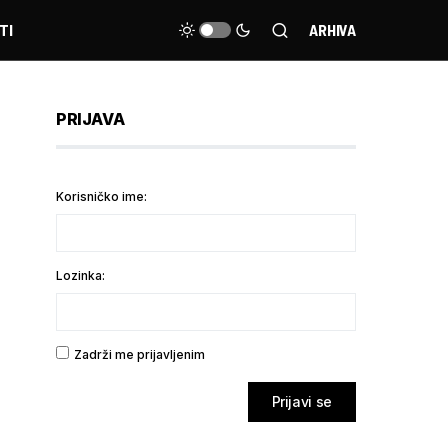
TI
ARHIVA
PRIJAVA
Korisničko ime:
Lozinka:
Zadrži me prijavljenim
Prijavi se