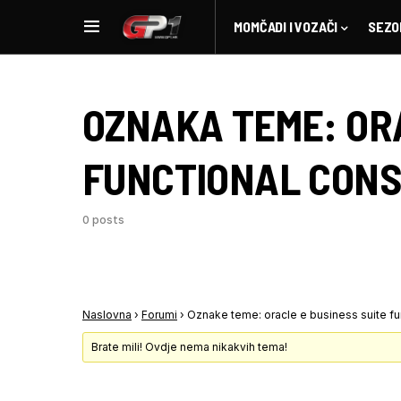
MOMČADI I VOZAČI
SEZO
OZNAKA TEME:
OR
FUNCTIONAL CON
0 posts
Naslovna
›
Forumi
›
Oznake teme: oracle e business suite fu
Brate mili! Ovdje nema nikakvih tema!