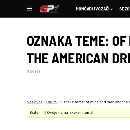
MOMČADI I VOZAČI
SEZO
OZNAKA TEME:
OF
THE AMERICAN DR
0 posts
Naslovna
›
Forumi
›
Oznake teme: of mice and men and the
Brate mili! Ovdje nema nikakvih tema!