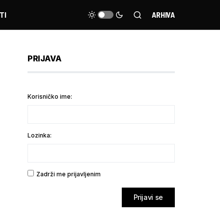
TI
ARHIVA
PRIJAVA
Korisničko ime:
Lozinka:
Zadrži me prijavljenim
Prijavi se