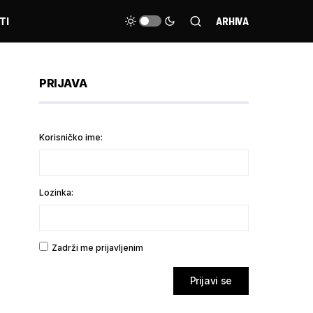
TI
ARHIVA
PRIJAVA
Korisničko ime:
Lozinka:
Zadrži me prijavljenim
Prijavi se