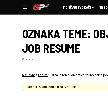
MOMČADI I VOZAČI
SEZO
OZNAKA TEME:
OB
JOB RESUME
0 posts
Naslovna
›
Forumi
›
Oznake teme: objective for teaching jo
Brate mili! Ovdje nema nikakvih tema!