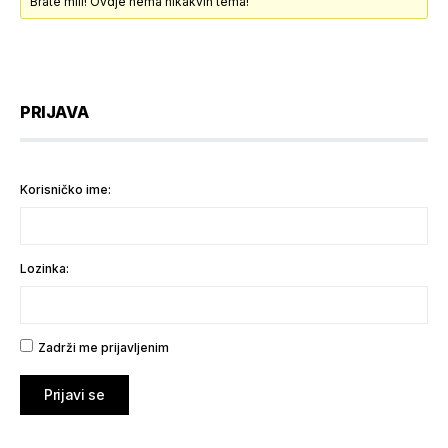
Brate mili! Ovdje nema nikakvih tema!
PRIJAVA
Korisničko ime:
Lozinka:
Zadrži me prijavljenim
Prijavi se