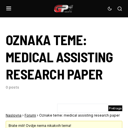
OZNAKA TEME:
MEDICAL ASSISTING
RESEARCH PAPER
0 posts
Naslovna
›
Forumi
›
Oznake teme: medical assisting research paper
Brate mili! Ovdje nema nikakvih tema!