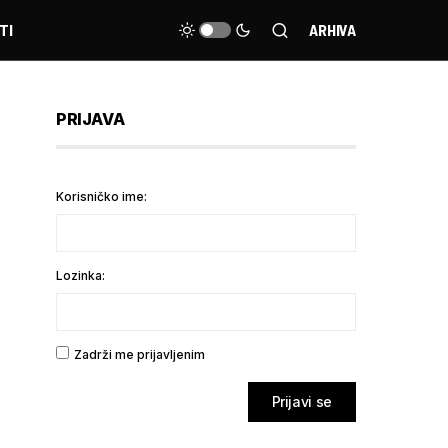
TI
ARHIVA
PRIJAVA
Korisničko ime:
Lozinka:
Zadrži me prijavljenim
Prijavi se