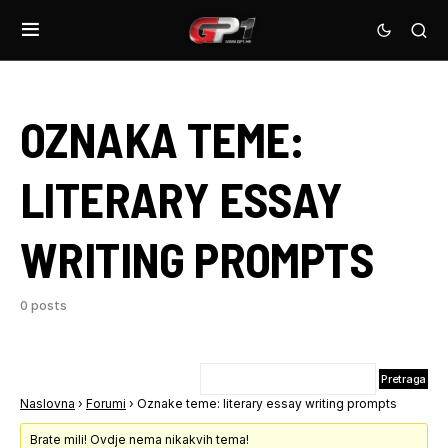
OZNAKA TEME:
LITERARY ESSAY
WRITING PROMPTS
0 posts
Naslovna
›
Forumi
›
Oznake teme: literary essay writing prompts
Brate mili! Ovdje nema nikakvih tema!