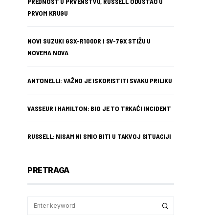
PREDNOST U PRVENSTVU, RUSSELL ODUSTAO U
PRVOM KRUGU
NOVI SUZUKI GSX-R1000R I SV-7GX STIŽU U
NOVEMA NOVA
ANTONELLI: VAŽNO JE ISKORISTITI SVAKU PRILIKU
VASSEUR I HAMILTON: BIO JE TO TRKAĆI INCIDENT
RUSSELL: NISAM NI SMIO BITI U TAKVOJ SITUACIJI
PRETRAGA