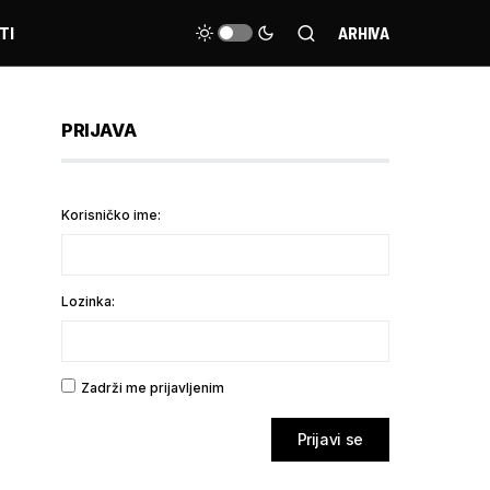
TI
ARHIVA
PRIJAVA
Korisničko ime:
Lozinka:
Zadrži me prijavljenim
Prijavi se