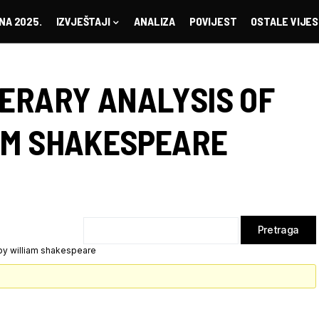
NA 2025.
IZVJEŠTAJI
ANALIZA
POVIJEST
OSTALE VIJES
TERARY ANALYSIS OF
AM SHAKESPEARE
 by william shakespeare