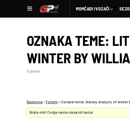
MOMČADI I VOZAČI
SEZO
OZNAKA TEME:
LI
WINTER BY WILLI
0 posts
Naslovna
›
Forumi
›
Oznake teme: literary analysis of winter
Brate mili! Ovdje nema nikakvih tema!