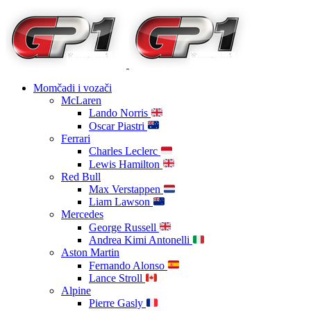
Momčadi i vozači
McLaren
Lando Norris
Oscar Piastri
Ferrari
Charles Leclerc
Lewis Hamilton
Red Bull
Max Verstappen
Liam Lawson
Mercedes
George Russell
Andrea Kimi Antonelli
Aston Martin
Fernando Alonso
Lance Stroll
Alpine
Pierre Gasly