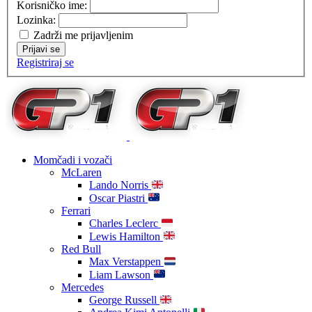
Korisničko ime:
Lozinka:
Zadrži me prijavljenim
Prijavi se
Registriraj se
Momčadi i vozači
McLaren
Lando Norris
Oscar Piastri
Ferrari
Charles Leclerc
Lewis Hamilton
Red Bull
Max Verstappen
Liam Lawson
Mercedes
George Russell