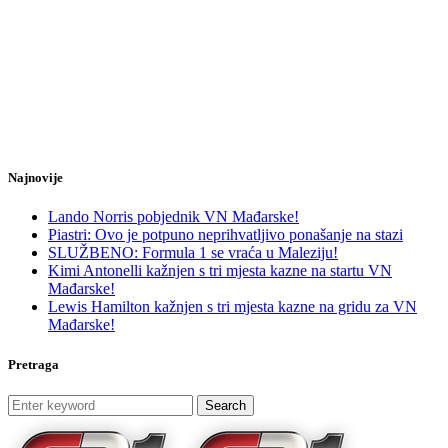
Najnovije
Lando Norris pobjednik VN Mađarske!
Piastri: Ovo je potpuno neprihvatljivo ponašanje na stazi
SLUŽBENO: Formula 1 se vraća u Maleziju!
Kimi Antonelli kažnjen s tri mjesta kazne na startu VN
Mađarske!
Lewis Hamilton kažnjen s tri mjesta kazne na gridu za VN
Mađarske!
Pretraga
Search