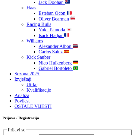
Jack Doohan
Haas
Esteban Ocon
Oliver Bearman
Racing Bulls
Yuki Tsunoda
Isack Hadjar
Williams
Alexander Albon
Carlos Sainz
Kick Sauber
Nico Hulkenberg
Gabriel Bortoleto
Sezona 2025.
Izvještaji
Utrke
Kvalifikacije
Analiza
Povijest
OSTALE VIJESTI
Prijava / Registracija
Prijavi se