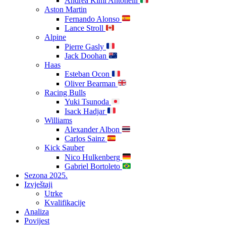
Andrea Kimi Antonelli
Aston Martin
Fernando Alonso
Lance Stroll
Alpine
Pierre Gasly
Jack Doohan
Haas
Esteban Ocon
Oliver Bearman
Racing Bulls
Yuki Tsunoda
Isack Hadjar
Williams
Alexander Albon
Carlos Sainz
Kick Sauber
Nico Hulkenberg
Gabriel Bortoleto
Sezona 2025.
Izvještaji
Utrke
Kvalifikacije
Analiza
Povijest