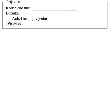
Prijavi se
Korisničko ime:
Lozinka:
Zadrži me prijavljenim
Prijavi se