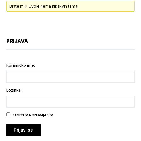
Brate mili! Ovdje nema nikakvih tema!
PRIJAVA
Korisničko ime:
Lozinka:
Zadrži me prijavljenim
Prijavi se