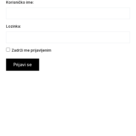
Korisničko ime:
Lozinka:
Zadrži me prijavljenim
Prijavi se