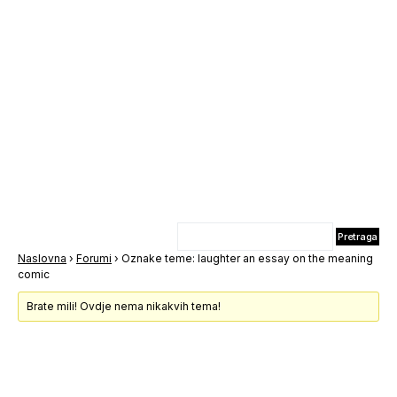
Naslovna
›
Forumi
›
Oznake teme: laughter an essay on the meaning
comic
Brate mili! Ovdje nema nikakvih tema!