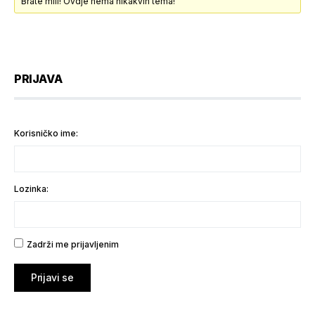
Brate mili! Ovdje nema nikakvih tema!
PRIJAVA
Korisničko ime:
Lozinka:
Zadrži me prijavljenim
Prijavi se