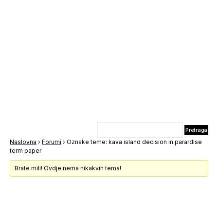
Naslovna
›
Forumi
›
Oznake teme: kava island decision in parardise
term paper
Brate mili! Ovdje nema nikakvih tema!