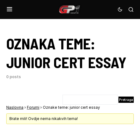
OZNAKA TEME:
JUNIOR CERT ESSAY
0 posts
Naslovna
›
Forumi
›
Oznake teme: junior cert essay
Brate mili! Ovdje nema nikakvih tema!