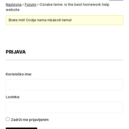
Naslovna
›
Forumi
›
Oznake teme: is the best homework help
website
Brate mili! Ovdje nema nikakvih tema!
PRIJAVA
Korisničko ime:
Lozinka:
Zadrži me prijavljenim