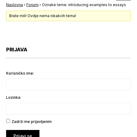
Naslovna
›
Forumi
›
Oznake teme: introducing examples to essays
Brate mili! Ovdje nema nikakvih tema!
PRIJAVA
Korisničko ime:
Lozinka:
Zadrži me prijavljenim
Prijavi se