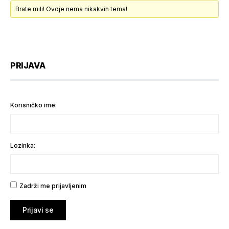
Brate mili! Ovdje nema nikakvih tema!
PRIJAVA
Korisničko ime:
Lozinka:
Zadrži me prijavljenim
Prijavi se