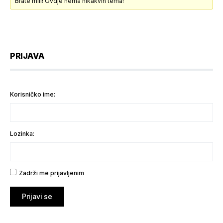
Brate mili! Ovdje nema nikakvih tema!
PRIJAVA
Korisničko ime:
Lozinka:
Zadrži me prijavljenim
Prijavi se