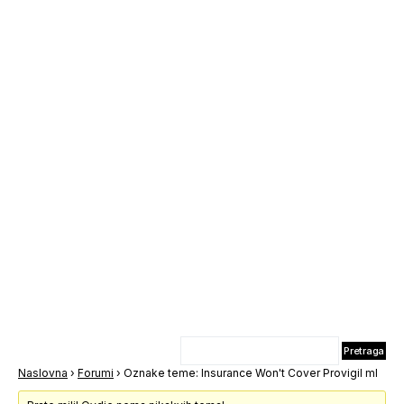
Naslovna
›
Forumi
›
Oznake teme: Insurance Won't Cover Provigil ml