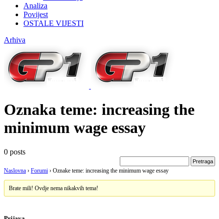
Analiza
Povijest
OSTALE VIJESTI
Arhiva
Oznaka teme:
increasing the
minimum wage essay
0 posts
Naslovna
›
Forumi
›
Oznake teme: increasing the minimum wage essay
Brate mili! Ovdje nema nikakvih tema!
Prijava