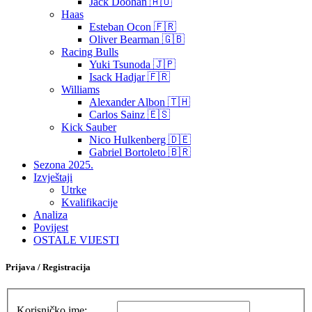
Jack Doohan 🇦🇺
Haas
Esteban Ocon 🇫🇷
Oliver Bearman 🇬🇧
Racing Bulls
Yuki Tsunoda 🇯🇵
Isack Hadjar 🇫🇷
Williams
Alexander Albon 🇹🇭
Carlos Sainz 🇪🇸
Kick Sauber
Nico Hulkenberg 🇩🇪
Gabriel Bortoleto 🇧🇷
Sezona 2025.
Izvještaji
Utrke
Kvalifikacije
Analiza
Povijest
OSTALE VIJESTI
Prijava / Registracija
Korisničko ime: