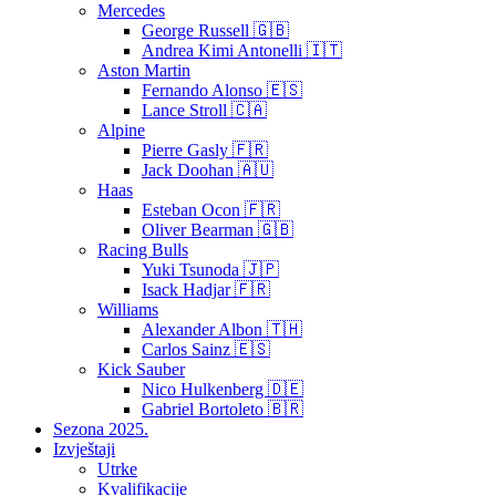
Mercedes
George Russell 🇬🇧
Andrea Kimi Antonelli 🇮🇹
Aston Martin
Fernando Alonso 🇪🇸
Lance Stroll 🇨🇦
Alpine
Pierre Gasly 🇫🇷
Jack Doohan 🇦🇺
Haas
Esteban Ocon 🇫🇷
Oliver Bearman 🇬🇧
Racing Bulls
Yuki Tsunoda 🇯🇵
Isack Hadjar 🇫🇷
Williams
Alexander Albon 🇹🇭
Carlos Sainz 🇪🇸
Kick Sauber
Nico Hulkenberg 🇩🇪
Gabriel Bortoleto 🇧🇷
Sezona 2025.
Izvještaji
Utrke
Kvalifikacije