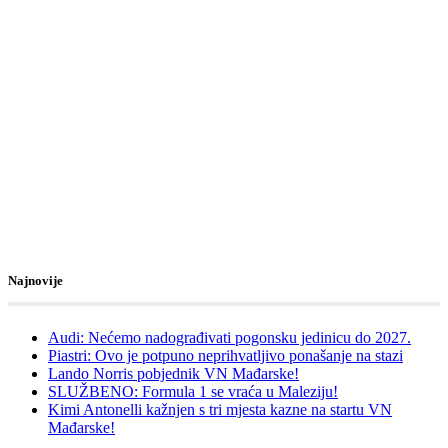
Najnovije
Audi: Nećemo nadograđivati pogonsku jedinicu do 2027.
Piastri: Ovo je potpuno neprihvatljivo ponašanje na stazi
Lando Norris pobjednik VN Mađarske!
SLUŽBENO: Formula 1 se vraća u Maleziju!
Kimi Antonelli kažnjen s tri mjesta kazne na startu VN
Mađarske!