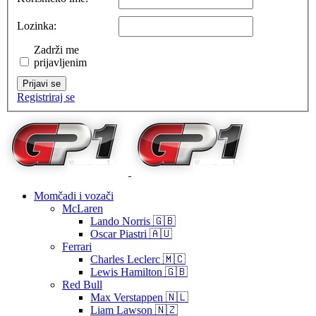
Lozinka:
Zadrži me
prijavljenim
Prijavi se
Registriraj se
Momčadi i vozači
McLaren
Lando Norris 🇬🇧
Oscar Piastri 🇦🇺
Ferrari
Charles Leclerc 🇲🇨
Lewis Hamilton 🇬🇧
Red Bull
Max Verstappen 🇳🇱
Liam Lawson 🇳🇿