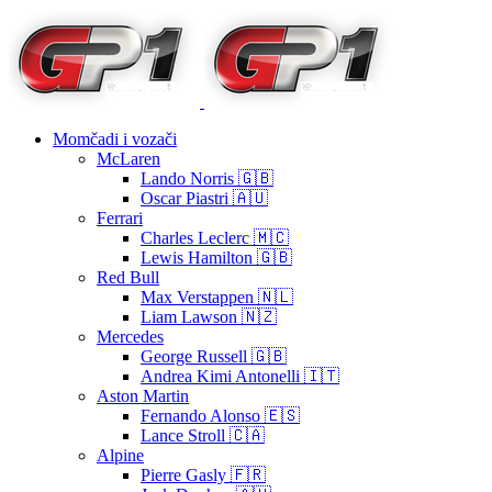
Momčadi i vozači
McLaren
Lando Norris 🇬🇧
Oscar Piastri 🇦🇺
Ferrari
Charles Leclerc 🇲🇨
Lewis Hamilton 🇬🇧
Red Bull
Max Verstappen 🇳🇱
Liam Lawson 🇳🇿
Mercedes
George Russell 🇬🇧
Andrea Kimi Antonelli 🇮🇹
Aston Martin
Fernando Alonso 🇪🇸
Lance Stroll 🇨🇦
Alpine
Pierre Gasly 🇫🇷