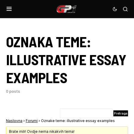
OZNAKA TEME:
ILLUSTRATIVE ESSAY
EXAMPLES
0 posts
Naslovna
›
Forumi
›
Oznake teme: illustrative essay examples
Brate mili! Ovdje nema nikakvih tema!