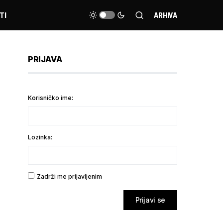
TI
ARHIVA
PRIJAVA
Korisničko ime:
Lozinka:
Zadrži me prijavljenim
Prijavi se