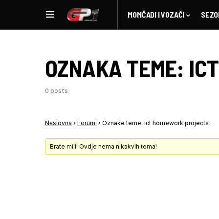
MOMČADI I VOZAČI
SEZO
OZNAKA TEME:
IC
0 posts
Naslovna
›
Forumi
›
Oznake teme: ict homework projects
Brate mili! Ovdje nema nikakvih tema!