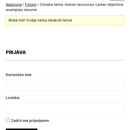
Naslovna
›
Forumi
›
Oznake teme: human resources career objective
examples resume
Brate mili! Ovdje nema nikakvih tema!
PRIJAVA
Korisničko ime:
Lozinka:
Zadrži me prijavljenim