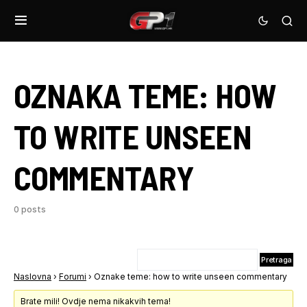
OZNAKA TEME:
HOW
TO WRITE UNSEEN
COMMENTARY
0 posts
Naslovna
›
Forumi
›
Oznake teme: how to write unseen commentary
Brate mili! Ovdje nema nikakvih tema!