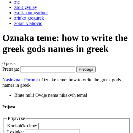
ztc
zsolt-gyulay
zsolt-baumgartner
zrinko gregurek
zoran-vlahovic
Oznaka teme:
how to write the
greek gods names in greek
0 posts
Pretraga:
Naslovna
›
Forumi
›
Oznake teme: how to write the greek gods
names in greek
Brate mili! Ovdje nema nikakvih tema!
Prijava
Prijavi se
Korisničko ime:
Lozinka: