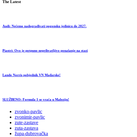
The Latest
Audi: Nećemo nadograđivati pogonsku jedinicu do 2027.
Piastri: Ovo je potpuno neprihvatljivo ponašanje na stazi
Lando Norris pobjednik VN Mađarske!
SLUŽBENO: Formula 1 se vraća u Maleziju!
zvonko-pavlic
zvonimir-pavlic
zute-zastave
zuta-zastava
župa-dubrovačka