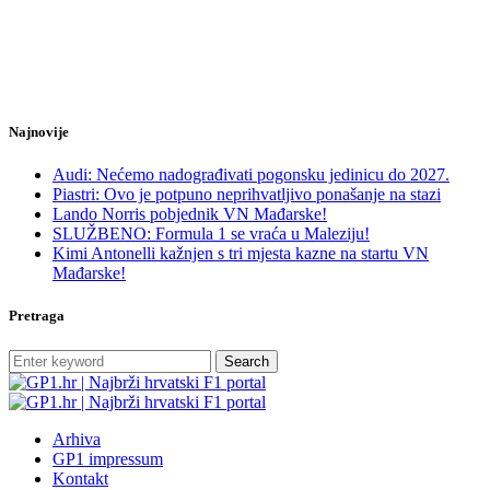
Najnovije
Audi: Nećemo nadograđivati pogonsku jedinicu do 2027.
Piastri: Ovo je potpuno neprihvatljivo ponašanje na stazi
Lando Norris pobjednik VN Mađarske!
SLUŽBENO: Formula 1 se vraća u Maleziju!
Kimi Antonelli kažnjen s tri mjesta kazne na startu VN
Mađarske!
Pretraga
Search
Arhiva
GP1 impressum
Kontakt