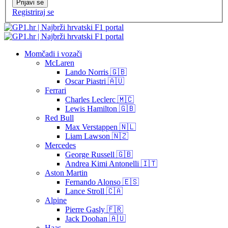
Prijavi se
Registriraj se
Momčadi i vozači
McLaren
Lando Norris 🇬🇧
Oscar Piastri 🇦🇺
Ferrari
Charles Leclerc 🇲🇨
Lewis Hamilton 🇬🇧
Red Bull
Max Verstappen 🇳🇱
Liam Lawson 🇳🇿
Mercedes
George Russell 🇬🇧
Andrea Kimi Antonelli 🇮🇹
Aston Martin
Fernando Alonso 🇪🇸
Lance Stroll 🇨🇦
Alpine
Pierre Gasly 🇫🇷
Jack Doohan 🇦🇺
Haas