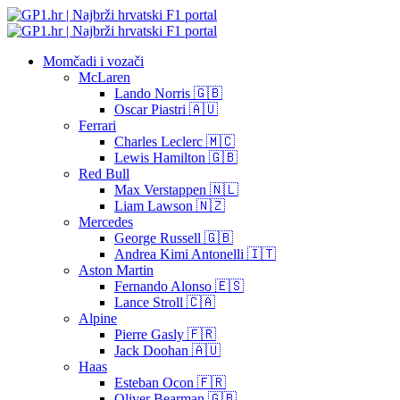
Momčadi i vozači
McLaren
Lando Norris 🇬🇧
Oscar Piastri 🇦🇺
Ferrari
Charles Leclerc 🇲🇨
Lewis Hamilton 🇬🇧
Red Bull
Max Verstappen 🇳🇱
Liam Lawson 🇳🇿
Mercedes
George Russell 🇬🇧
Andrea Kimi Antonelli 🇮🇹
Aston Martin
Fernando Alonso 🇪🇸
Lance Stroll 🇨🇦
Alpine
Pierre Gasly 🇫🇷
Jack Doohan 🇦🇺
Haas
Esteban Ocon 🇫🇷
Oliver Bearman 🇬🇧