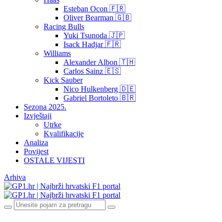
Esteban Ocon 🇫🇷
Oliver Bearman 🇬🇧
Racing Bulls
Yuki Tsunoda 🇯🇵
Isack Hadjar 🇫🇷
Williams
Alexander Albon 🇹🇭
Carlos Sainz 🇪🇸
Kick Sauber
Nico Hulkenberg 🇩🇪
Gabriel Bortoleto 🇧🇷
Sezona 2025.
Izvještaji
Utrke
Kvalifikacije
Analiza
Povijest
OSTALE VIJESTI
Arhiva