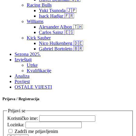
Racing Bulls
Yuki Tsunoda 🇯🇵
Isack Hadjar 🇫🇷
Williams
Alexander Albon 🇹🇭
Carlos Sainz 🇪🇸
Kick Sauber
Nico Hulkenberg 🇩🇪
Gabriel Bortoleto 🇧🇷
Sezona 2025.
Izvještaji
Utrke
Kvalifikacije
Analiza
Povijest
OSTALE VIJESTI
Prijava / Registracija
Prijavi se
Korisničko ime:
Lozinka:
Zadrži me prijavljenim