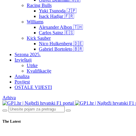
Racing Bulls
Yuki Tsunoda 🇯🇵
Isack Hadjar 🇫🇷
Williams
Alexander Albon 🇹🇭
Carlos Sainz 🇪🇸
Kick Sauber
Nico Hulkenberg 🇩🇪
Gabriel Bortoleto 🇧🇷
Sezona 2025.
Izvještaji
Utrke
Kvalifikacije
Analiza
Povijest
OSTALE VIJESTI
Arhiva
The Latest