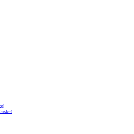
ke!
arske!