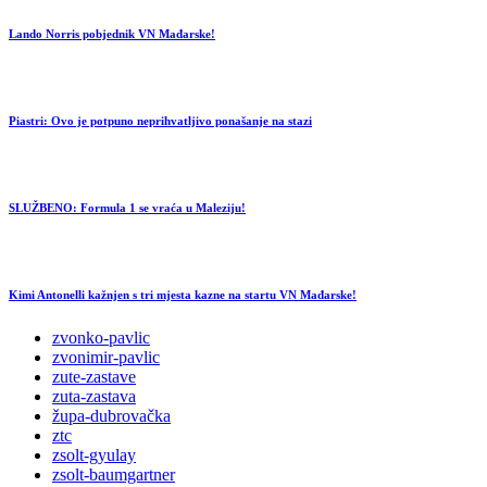
Lando Norris pobjednik VN Mađarske!
Piastri: Ovo je potpuno neprihvatljivo ponašanje na stazi
SLUŽBENO: Formula 1 se vraća u Maleziju!
Kimi Antonelli kažnjen s tri mjesta kazne na startu VN Mađarske!
zvonko-pavlic
zvonimir-pavlic
zute-zastave
zuta-zastava
župa-dubrovačka
ztc
zsolt-gyulay
zsolt-baumgartner