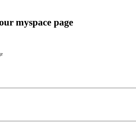
your myspace page
ge