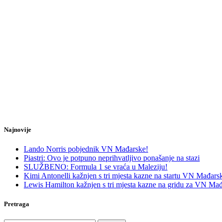
Najnovije
Lando Norris pobjednik VN Mađarske!
Piastri: Ovo je potpuno neprihvatljivo ponašanje na stazi
SLUŽBENO: Formula 1 se vraća u Maleziju!
Kimi Antonelli kažnjen s tri mjesta kazne na startu VN Mađars
Lewis Hamilton kažnjen s tri mjesta kazne na gridu za VN Mađ
Pretraga