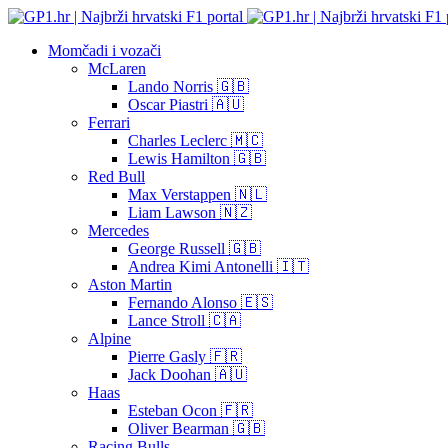
Momčadi i vozači
McLaren
Lando Norris 🇬🇧
Oscar Piastri 🇦🇺
Ferrari
Charles Leclerc 🇲🇨
Lewis Hamilton 🇬🇧
Red Bull
Max Verstappen 🇳🇱
Liam Lawson 🇳🇿
Mercedes
George Russell 🇬🇧
Andrea Kimi Antonelli 🇮🇹
Aston Martin
Fernando Alonso 🇪🇸
Lance Stroll 🇨🇦
Alpine
Pierre Gasly 🇫🇷
Jack Doohan 🇦🇺
Haas
Esteban Ocon 🇫🇷
Oliver Bearman 🇬🇧
Racing Bulls