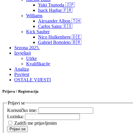
Yuki Tsunoda 🇯🇵
Isack Hadjar 🇫🇷
Williams
Alexander Albon 🇹🇭
Carlos Sainz 🇪🇸
Kick Sauber
Nico Hulkenberg 🇩🇪
Gabriel Bortoleto 🇧🇷
Sezona 2025.
Izvještaji
Utrke
Kvalifikacije
Analiza
Povijest
OSTALE VIJESTI
Prijava / Registracija
Prijavi se
Korisničko ime:
Lozinka:
Zadrži me prijavljenim
Prijavi se