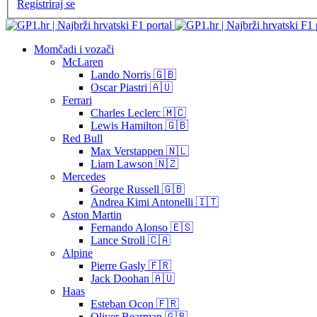
Registriraj se
Momčadi i vozači
McLaren
Lando Norris 🇬🇧
Oscar Piastri 🇦🇺
Ferrari
Charles Leclerc 🇲🇨
Lewis Hamilton 🇬🇧
Red Bull
Max Verstappen 🇳🇱
Liam Lawson 🇳🇿
Mercedes
George Russell 🇬🇧
Andrea Kimi Antonelli 🇮🇹
Aston Martin
Fernando Alonso 🇪🇸
Lance Stroll 🇨🇦
Alpine
Pierre Gasly 🇫🇷
Jack Doohan 🇦🇺
Haas
Esteban Ocon 🇫🇷
Oliver Bearman 🇬🇧