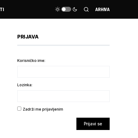
TI
ARHIVA
PRIJAVA
Korisničko ime:
Lozinka:
Zadrži me prijavljenim
Prijavi se