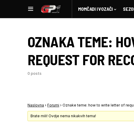
MOMČADI I VOZAČI
SEZO
OZNAKA TEME:
HO
REQUEST FOR RE
0 posts
Naslovna
›
Forumi
›
Oznake teme: how to write letter of re
Brate mili! Ovdje nema nikakvih tema!