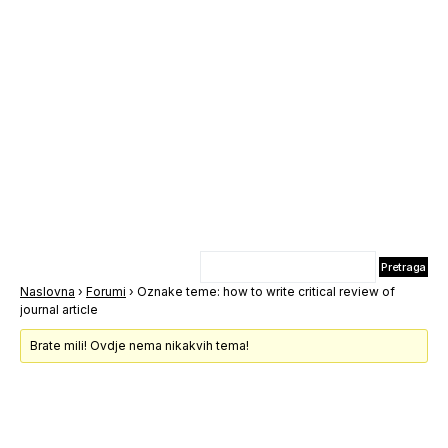
Naslovna
›
Forumi
›
Oznake teme: how to write critical review of
journal article
Brate mili! Ovdje nema nikakvih tema!