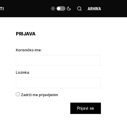
TI
ARHIVA
PRIJAVA
Korisničko ime:
Lozinka:
Zadrži me prijavljenim
Prijavi se