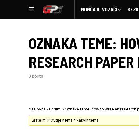
MOMČADI I VOZAČI
SEZO
OZNAKA TEME:
HO
RESEARCH PAPER 
0 posts
Naslovna
›
Forumi
›
Oznake teme: how to write an research p
Brate mili! Ovdje nema nikakvih tema!