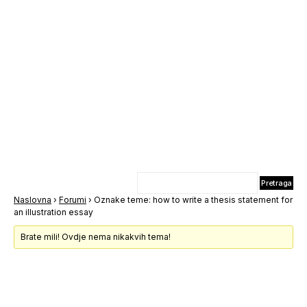
Naslovna
›
Forumi
›
Oznake teme: how to write a thesis statement for
an illustration essay
Brate mili! Ovdje nema nikakvih tema!