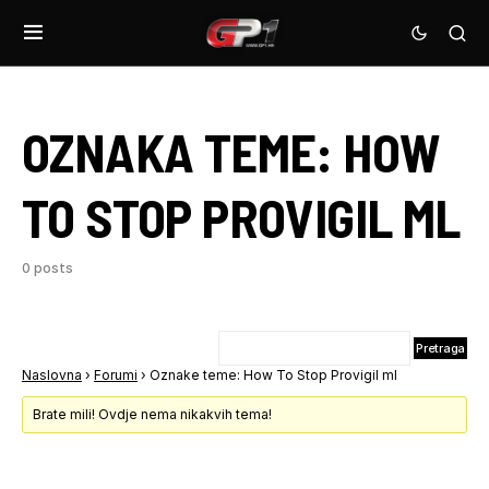
OZNAKA TEME:
HOW
TO STOP PROVIGIL ML
0 posts
Naslovna
›
Forumi
›
Oznake teme: How To Stop Provigil ml
Brate mili! Ovdje nema nikakvih tema!