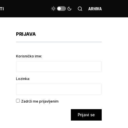
TI
ARHIVA
PRIJAVA
Korisničko ime:
Lozinka:
Zadrži me prijavljenim
Prijavi se