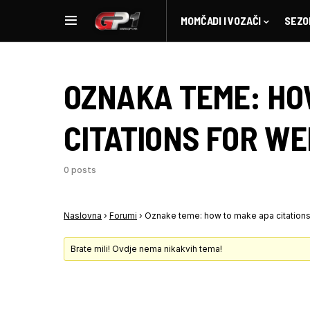
MOMČADI I VOZAČI
SEZO
OZNAKA TEME:
HO
CITATIONS FOR WE
0 posts
Naslovna
›
Forumi
›
Oznake teme: how to make apa citations
Brate mili! Ovdje nema nikakvih tema!