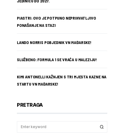
JEDINICU DO 2027.
PIASTRI: OVO JE POTPUNO NEPRIHVATLJIVO
PONAŠANJE NA STAZI
LANDO NORRIS POBJEDNIK VN MAĐARSKE!
SLUŽBENO: FORMULA 1 SE VRAĆA U MALEZIJU!
KIMI ANTONELLI KAŽNJEN S TRI MJESTA KAZNE NA
STARTU VN MAĐARSKE!
PRETRAGA