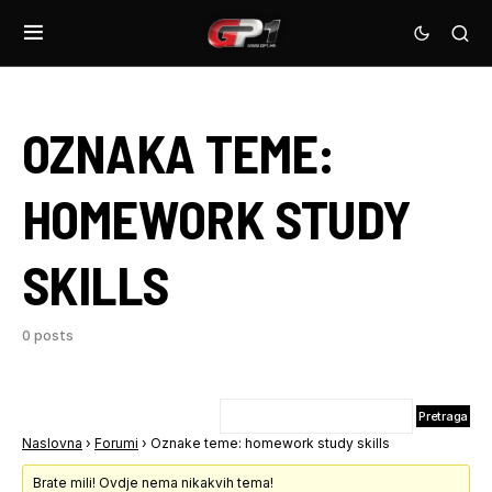
OZNAKA TEME:
HOMEWORK STUDY
SKILLS
0 posts
Naslovna
›
Forumi
›
Oznake teme: homework study skills
Brate mili! Ovdje nema nikakvih tema!